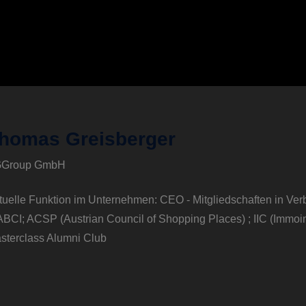
homas Greisberger
Group GmbH
tuelle Funktion im Unternehmen: CEO - Mitgliedschaften in Ve
ABCI; ACSP (Austrian Council of Shopping Places) ; IIC (Immo
sterclass Alumni Club