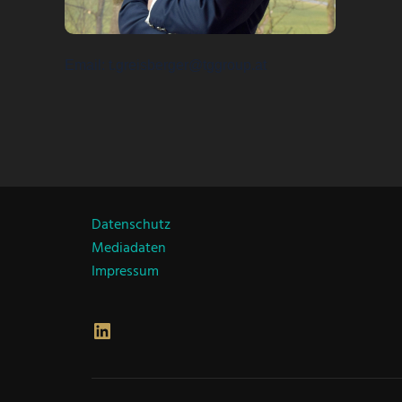
Email
t.greisberger@tggroup.at
Datenschutz
Mediadaten
Impressum
LinkedIn