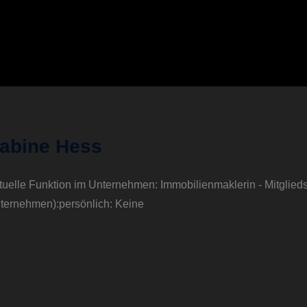
abine Hess
tuelle Funktion im Unternehmen: Immobilienmaklerin - Mitglied
ternehmen):persönlich: Keine