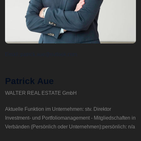
Email
patrick.aue@outlook.com
Patrick Aue
WALTER REAL ESTATE GmbH
Aktuelle Funktion im Unternehmen: stv. Direktor
Investment- und Portfoliomanagement - Mitgliedschaften in
Verbänden (Persönlich oder Unternehmen):persönlich: n/a