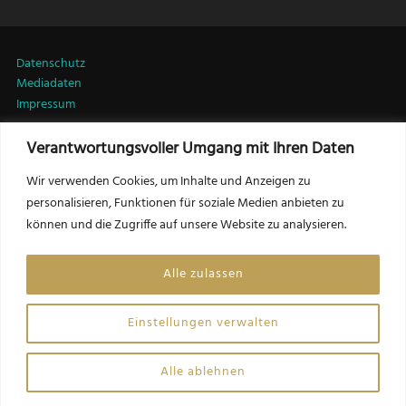
Datenschutz
Mediadaten
Impressum
Verantwortungsvoller Umgang mit Ihren Daten
LinkedIn
Wir verwenden Cookies, um Inhalte und Anzeigen zu
personalisieren, Funktionen für soziale Medien anbieten zu
können und die Zugriffe auf unsere Website zu analysieren.
Kontakt:
Friedrich Csörgits, MSc MRICS
Alle zulassen
Herausgeber LEADERSNET Immobilien
f.csoergits@leadersnet.com
Einstellungen verwalten
Website by Opinion Leaders Network GmbH
Alle ablehnen