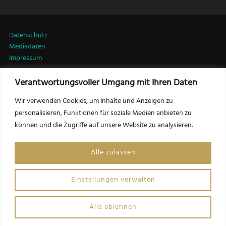
Datenschutz
Mediadaten
Impressum
Verantwortungsvoller Umgang mit Ihren Daten
LinkedIn
Wir verwenden Cookies, um Inhalte und Anzeigen zu
personalisieren, Funktionen für soziale Medien anbieten zu
können und die Zugriffe auf unsere Website zu analysieren.
Kontakt:
Friedrich Csörgits, MSc MRICS
Alle zulassen
Herausgeber LEADERSNET Immobilien
f.csoergits@leadersnet.com
Einstellungen verwalten
Website by Opinion Leaders Network GmbH
Alle ablehnen