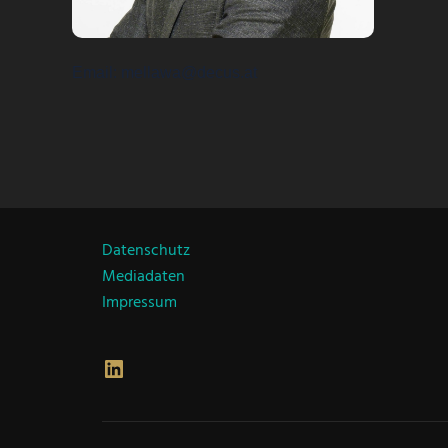
Email
mellawa@decus.at
Datenschutz
Mediadaten
Impressum
LinkedIn