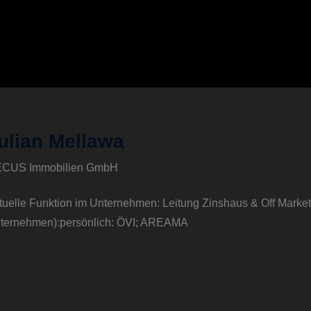
ulian Mellawa
CUS Immobilien GmbH
tuelle Funktion im Unternehmen: Leitung Zinshaus & Off Market 
ternehmen):persönlich: ÖVI; AREAMA