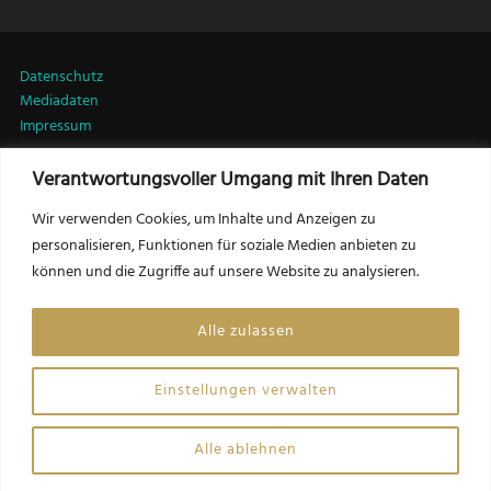
Datenschutz
Mediadaten
Impressum
Verantwortungsvoller Umgang mit Ihren Daten
LinkedIn
Wir verwenden Cookies, um Inhalte und Anzeigen zu
personalisieren, Funktionen für soziale Medien anbieten zu
können und die Zugriffe auf unsere Website zu analysieren.
Kontakt:
Friedrich Csörgits, MSc MRICS
Alle zulassen
Herausgeber LEADERSNET Immobilien
f.csoergits@leadersnet.com
Einstellungen verwalten
Website by Opinion Leaders Network GmbH
Alle ablehnen