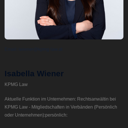
Email
iwiener@kpmg-law.at
Isabella Wiener
KPMG Law
Aktuelle Funktion im Unternehmen: Rechtsanwältin bei
KPMG Law - Mitgliedschaften in Verbänden (Persönlich
oder Unternehmen):persönlich: