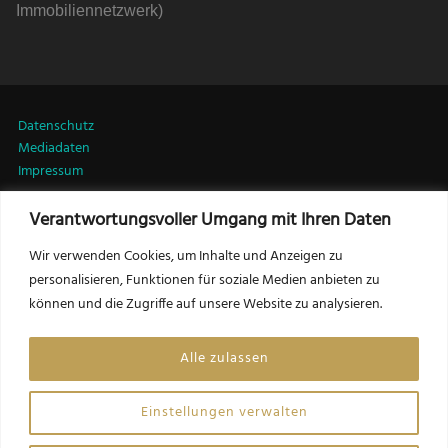
Immobiliennetzwerk)
Datenschutz
Mediadaten
Impressum
Verantwortungsvoller Umgang mit Ihren Daten
LinkedIn
Wir verwenden Cookies, um Inhalte und Anzeigen zu
personalisieren, Funktionen für soziale Medien anbieten zu
können und die Zugriffe auf unsere Website zu analysieren.
Kontakt:
Friedrich Csörgits, MSc MRICS
Alle zulassen
Herausgeber LEADERSNET Immobilien
f.csoergits@leadersnet.com
Einstellungen verwalten
Website by Opinion Leaders Network GmbH