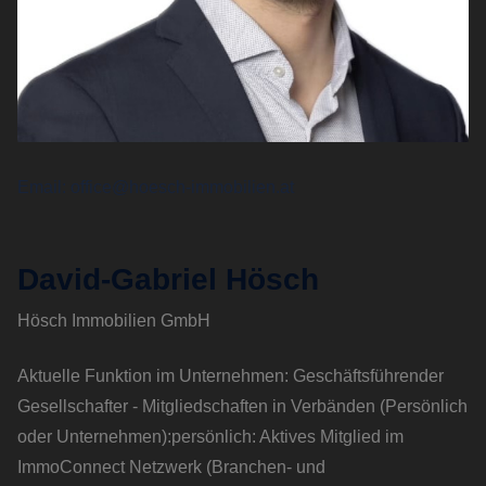
Email
office@hoesch-immobilien.at
David-Gabriel Hösch
Hösch Immobilien GmbH
Aktuelle Funktion im Unternehmen: Geschäftsführender
Gesellschafter - Mitgliedschaften in Verbänden (Persönlich
oder Unternehmen):persönlich: Aktives Mitglied im
ImmoConnect Netzwerk (Branchen- und