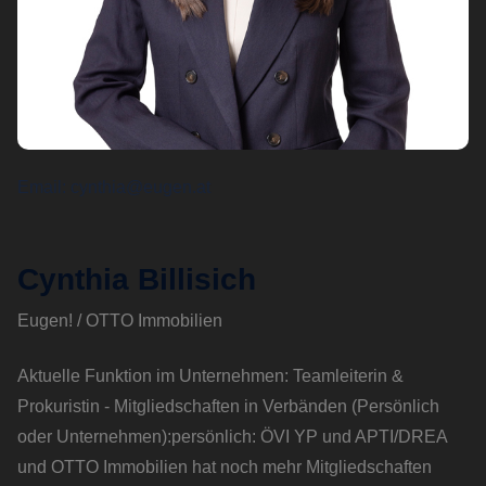
Email
cynthia@eugen.at
Cynthia Billisich
Eugen! / OTTO Immobilien
Aktuelle Funktion im Unternehmen: Teamleiterin &
Prokuristin - Mitgliedschaften in Verbänden (Persönlich
oder Unternehmen):persönlich: ÖVI YP und APTI/DREA
und OTTO Immobilien hat noch mehr Mitgliedschaften