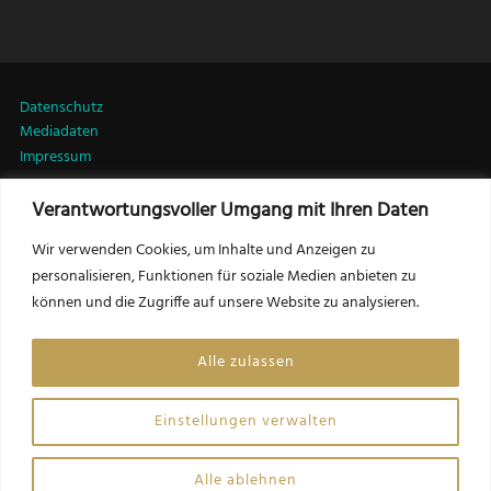
Datenschutz
Mediadaten
Impressum
Verantwortungsvoller Umgang mit Ihren Daten
LinkedIn
Wir verwenden Cookies, um Inhalte und Anzeigen zu
personalisieren, Funktionen für soziale Medien anbieten zu
können und die Zugriffe auf unsere Website zu analysieren.
Kontakt:
Friedrich Csörgits, MSc MRICS
Alle zulassen
Herausgeber LEADERSNET Immobilien
f.csoergits@leadersnet.com
Einstellungen verwalten
Website by Opinion Leaders Network GmbH
Alle ablehnen