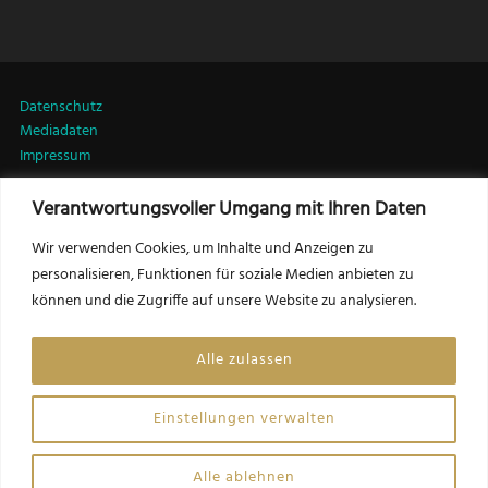
Datenschutz
Mediadaten
Impressum
Verantwortungsvoller Umgang mit Ihren Daten
LinkedIn
Wir verwenden Cookies, um Inhalte und Anzeigen zu
personalisieren, Funktionen für soziale Medien anbieten zu
können und die Zugriffe auf unsere Website zu analysieren.
Kontakt:
Friedrich Csörgits, MSc MRICS
Alle zulassen
Herausgeber LEADERSNET Immobilien
f.csoergits@leadersnet.com
Einstellungen verwalten
Website by Opinion Leaders Network GmbH
Alle ablehnen