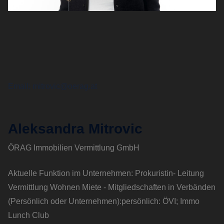
Email
mitrovic@oerag.at
Aleksandra Mitrovic
ÖRAG Immobilien Vermittlung GmbH
Aktuelle Funktion im Unternehmen: Prokuristin- Leitung
Vermittlung Wohnen Miete - Mitgliedschaften in Verbänden
(Persönlich oder Unternehmen):persönlich: ÖVI; Immo
Lunch Club