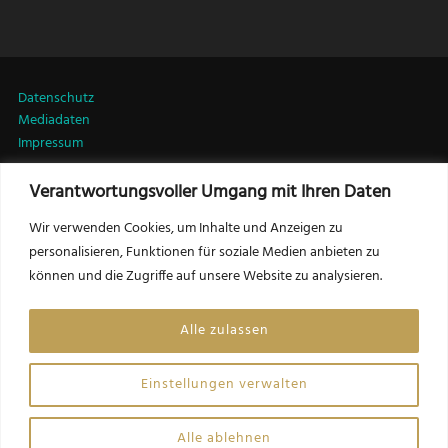
Datenschutz
Mediadaten
Impressum
Verantwortungsvoller Umgang mit Ihren Daten
LinkedIn
Wir verwenden Cookies, um Inhalte und Anzeigen zu
personalisieren, Funktionen für soziale Medien anbieten zu
können und die Zugriffe auf unsere Website zu analysieren.
Kontakt:
Friedrich Csörgits, MSc MRICS
Alle zulassen
Herausgeber LEADERSNET Immobilien
f.csoergits@leadersnet.com
Einstellungen verwalten
Website by Opinion Leaders Network GmbH
Alle ablehnen